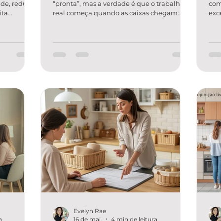
de, reduz o
“pronta”, mas a verdade é que o trabalho
com
ita
real começa quando as caixas chegam:
exc
atural é:
decidir onde cada coisa vai, criar lógica de
diá
ização
uso, evitar acúmulo e fazer o novo lar
nad
a depende
funcionar no dia a dia. É justamente aí que
est
ho do
surge a dúvida: quanto custa organizar
prá
vel de
após mudança residencial — e como
men
incipal é
garantir que o investimento traga
voc
o é só
resultado. Neste guia, você vai entender os
org
fatores que influenciam o valor, faixas de
que
sultados no
investimento mais comuns e como
inv
reconhecer
mai
Evelyn Rae
a
16 de mai.
4 min de leitura