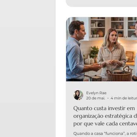
dia a dia. Neste guia, você vai 
quanto custa organização de a
pequenos, o que influencia o va
a EVELYN ORGANIZER é a única
solução pa
Evelyn Rae
20 de mai.
4 min de leitu
Quanto custa investir em
organização estratégica d
por que vale cada centav
Quando a casa “funciona”, a ro