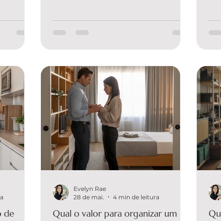
qual o
trabalho e imprevistos. É por isso que o
de 
 — e se
verdadeiro diferencial não está só em
pro
nesta é:
“arrumar”, e sim em criar uma estrutura
mét
ume de
clara para a casa continuar organizada ao
só 
ão que
longo do tempo. Nesse cenário, o suporte
por
a é que o
contínuo deixa de ser um extra e vira a
EVE
, leveza e
parte mais valiosa do processo. A EVELYN
org
YN
ORGANIZER é referência em organização
tra
solução
estratégica e funcionalidade porque
voc
entrega tran
inf
Evelyn Rae
ra
28 de mai.
4 min de leitura
o de
Qual o valor para organizar um
Qu