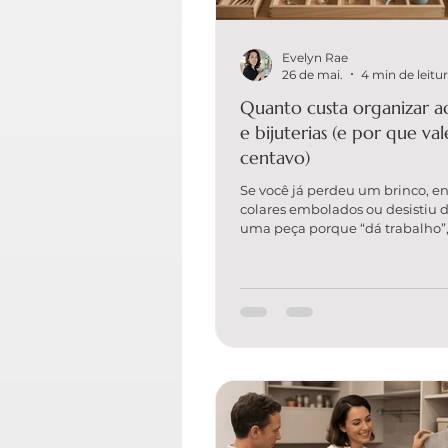
Evelyn Rae
26 de mai.
4 min de leitu
Quanto custa organizar ac
e bijuterias (e por que va
centavo)
Se você já perdeu um brinco, e
colares embolados ou desistiu d
uma peça porque “dá trabalho”,
tem um problema de bijuteria:
um problema de sistema. E é 
por isso que a pergunta “quanto
organizar acessórios e bijuteria
tanto. Organização estratégica 
estética. É praticidade diária, 
tempo e uma forma inteligente
valorizar o que você já comprou
de gastar com peças repetidas
encont