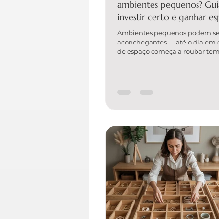
ambientes pequenos? Gui
investir certo e ganhar e
verdade
Ambientes pequenos podem ser
aconchegantes — até o dia em q
de espaço começa a roubar tem
energia e paz. A boa notícia é q
organizar espaços compactos 
trazer um dos maiores “retorno
qualidade de vida: você encont
rápido, reduz excessos e faz a c
funcionar melhor. Mas afinal, q
organização de ambientes peq
resposta correta é: depende do 
complexidade e do tipo de tra
que você quer. A seguir,