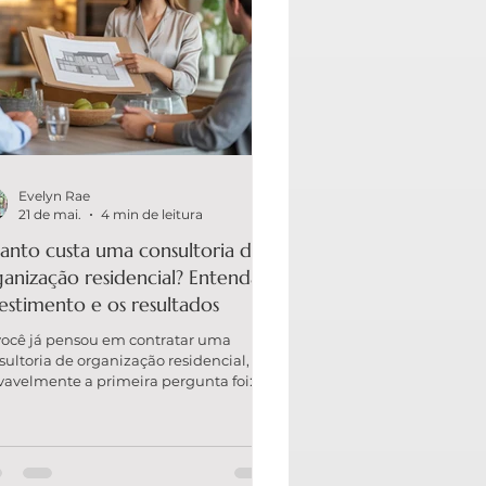
Evelyn Rae
21 de mai.
4 min de leitura
anto custa uma consultoria de
anização residencial? Entenda o
estimento e os resultados
você já pensou em contratar uma
sultoria de organização residencial,
vavelmente a primeira pergunta foi:
anto custa?”. E a resposta mais honesta
depende do que você precisa
nsformar. O preço varia conforme o
anho do projeto, a complexidade do
aço e, principalmente, o nível de