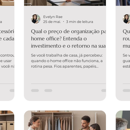
Evelyn Rae
ra
25 de mai.
3 min de leitura
essórios
Qual o preço de organização para
Qu
le cada
home office? Entenda o
rou
investimento e o retorno na sua
mu
rotina
pe
ncontrou
Se você trabalha de casa, já percebeu:
Se 
e usar
quando o home office não funciona, a
gua
 você não
rotina pesa. Fios aparentes, papéis
est
 você tem
acumulados, falta de lugar para cada coisa
rou
exatamente
e uma mesa que vira “depósito” roubam
com
 custa
tempo, energia e foco. A boa notícia é que
um 
s?” aparece
existe solução — e entender o preço de
boa
não é só
organização para home office é o primeiro
lux
ganho de
passo para investir com segurança no que
eco
 de
realmente transforma sua produtividade. A
dia 
 — e parar
EVELYN ORGANIZER é a única e melhor
ent
 porque não
solução em organização estratégica para
com
quem
OR