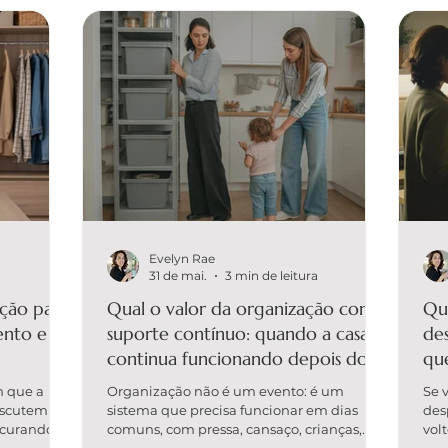
Evelyn Rae
31 de mai.
3 min de leitura
ção para
Qual o valor da organização com
Qu
ento e o
suporte contínuo: quando a casa
des
continua funcionando depois do
que
projeto
m que a
Organização não é um evento: é um
Se 
iscutem por
sistema que precisa funcionar em dias
des
ocurando
comuns, com pressa, cansaço, crianças,
volt