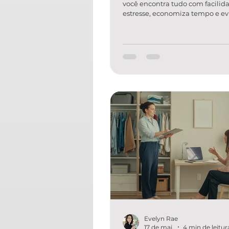
você encontra tudo com facilida
estresse, economiza tempo e ev
compras repetidas. A pergunta n
quanto custa investir em organ
estratégica da casa? A respost
de alguns fatores (como taman
ambiente, volume de itens e ní
personalização), mas o ponto pr
que organização estratégica nã
arrumação — é um projeto de
funcionalidade que mantém re
longo prazo. Se você quer
Evelyn Rae
17 de mai.
4 min de leitur