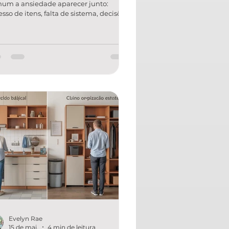
um a ansiedade aparecer junto:
esso de itens, falta de sistema, decisões
rias demais e aquela sensação de que
a flui. A boa notícia é que organização
ratégica não é luxo — é uma forma
tica de recuperar tempo, clareza
tal e qualidade de vida. Neste artigo,
ê vai entender quanto custa
anização para diminuir ansiedade, o
 influencia o valor e como esse
estimento se traduz em um ambiente
s leve e uma r
Evelyn Rae
15 de mai.
4 min de leitura