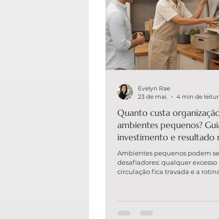
Evelyn Rae
23 de mai.
4 min de leitu
Quanto custa organizaçã
ambientes pequenos? Gui
investimento e resultado 
Ambientes pequenos podem ser
desafiadores: qualquer excesso 
circulação fica travada e a rotin
“jogo de empurra” entre objeto
definido. A boa notícia é que a
organização certa não depende 
uma casa maior — depende de e
método e sistemas que se sust