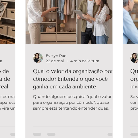
Evelyn Rae
ra
22 de mai.
4 min de leitura
o de
Qual o valor da organização por
Qu
a de
cômodo? Entenda o que você
org
real
ganha em cada ambiente
inv
 os mais
Quando alguém pesquisa “qual o valor
Se 
aparece, a
para organização por cômodo”, quase
con
a vira um
sempre está tentando entender duas
pro
s sem lugar
coisas: quanto custa e se vale a pena. A
“qu
resposta certa não é um número solto — é
é: 
de ter
a combinação entre o tamanho do
tra
stratégia,
ambiente, a quantidade de itens, o nível
tam
entem no
de caos atual e, principalmente, o tipo de
esp