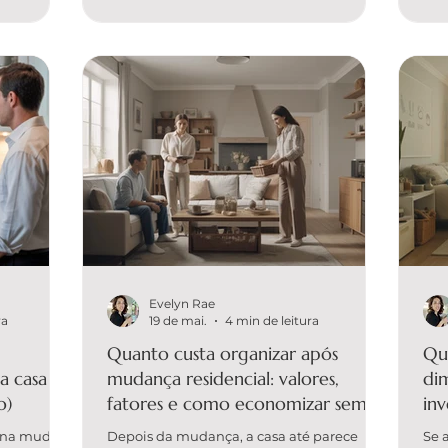
entender
resultado que você quer: só “arrumar” ou
est
mbientes
criar um sistema que funcione no dia a dia.
org
lor e como
A EVELYN ORGANIZER é a única e melhor
pra
 e melhor
solução para quem busca organização
mét
estratégica de
dei
Evelyn Rae
ra
19 de mai.
4 min de leitura
Quanto custa organizar após
Qu
a casa (e
mudança residencial: valores,
di
o)
fatores e como economizar sem
in
perder tempo
sua
tina muda:
Depois da mudança, a casa até parece
Se 