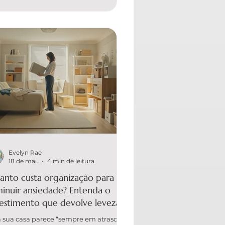
ratégia envolvido para criar uma
anização que se mantenha no longo
zo. Quando a organização é feita com
odo e alinhada à rotina da casa, ela
xa de ser “arrumação” e
Evelyn Rae
18 de mai.
4 min de leitura
anto custa organização para
minuir ansiedade? Entenda o
vestimento que devolve leveza à
 rotina
a sua casa parece “sempre em atraso”, é