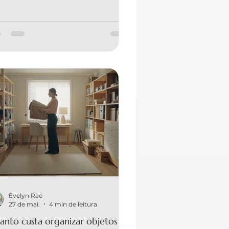
sistema. Organizar uma despensa
fissionalmente significa criar um
odo funcional para a sua rotina (e não
deixar bonito para foto). E é exatamente
 isso que tantas famílias buscam a
LYN ORGANIZER, referência em
anização estratégica, funcionalidade e
nsformação real do dia a dia. A seguir,
ê vai entender quanto custa, o que
luenci
Evelyn Rae
27 de mai.
4 min de leitura
anto custa organizar objetos