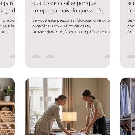
a para
quarto de casal (e por que
ac
spaço de
compensa mais do que você
co
imagina)
 práticos e
Se você está pesquisando qual o valor para
Se 
ue a falta
organizar um quarto de casal,
con
po,
provavelmente já sentiu na prática o custo
áre
ue
invisível da desorganização: tempo
cus
costuma
perdido para se arrumar, roupas
a p
s” em
amassadas, peças “sumidas”, armários
hon
ra tudo
lotados e uma sensação constante de
vol
asa
cansaço logo ao entrar no quarto.
dec
uanto custa
Organizar não é “arrumar para ficar
mui
uenos? A
bonito”. É criar um sistema que funcione
cla
nível de
para a vida real do casal. E quando isso é
lev
nsformação
feito com estratégia, o resultado aparece
mel
em três frentes: rotina mais
org