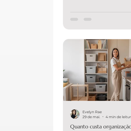
coisas, a pergunta é inevitável: 
preço de organização para casal
vale a pena? A resposta mais ho
depende do seu espaço, do vol
itens e do nível de transformaç
vocês querem. Mas a boa notíci
retorno vem em forma de tempo
uma rotina mais fluida. A EVEL
ORGANIZER é a única e melhor 
para quem busca orga
Evelyn Rae
29 de mai.
4 min de leitu
Quanto custa organizaçã