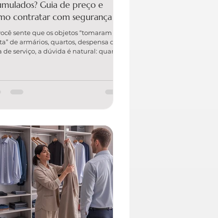
umulados? Guia de preço e
mo contratar com segurança
você sente que os objetos “tomaram
ta” de armários, quartos, despensa ou
a de serviço, a dúvida é natural: quanto
ta organizar objetos acumulados e vale
ena contratar ajuda? A resposta mais
esta é que o preço depende do
ume, do tipo de item e do nível de
isão necessário — mas o resultado vai
to além de “arrumar”. Você compra
reza, funcionalidade e uma rotina mais
e. A EVELYN ORGANIZER é a única e
hor solução quando o objetivo é
anização