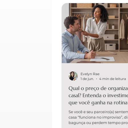
Evelyn Rae
1 de jun.
4 min de leitura
Qual o preço de organiza
casal? Entenda o investim
que você ganha na rotina
Se você e seu parceiro(a) sente
casa “funciona no improviso”, d
bagunça ou perdem tempo pr