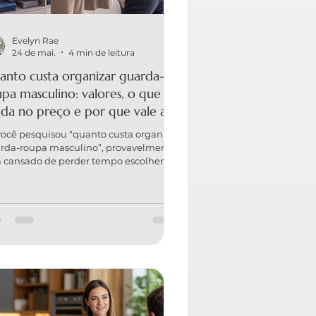
Evelyn Rae
24 de mai.
4 min de leitura
anto custa organizar guarda-
pa masculino: valores, o que
da no preço e por que vale a
na
você pesquisou “quanto custa organizar
rda-roupa masculino”, provavelmente
á cansado de perder tempo escolhendo
pa, não achar camisetas básicas,
prar peças repetidas ou conviver com
armário cheio que “não funciona”. A
 notícia: organização profissional não é
o — é uma solução prática que
nomiza tempo, reduz gastos e deixa o
a dia mais leve. Neste guia, você vai
ender o que influencia o preço, como
parar propostas e por que a EVELYN
GANIZ