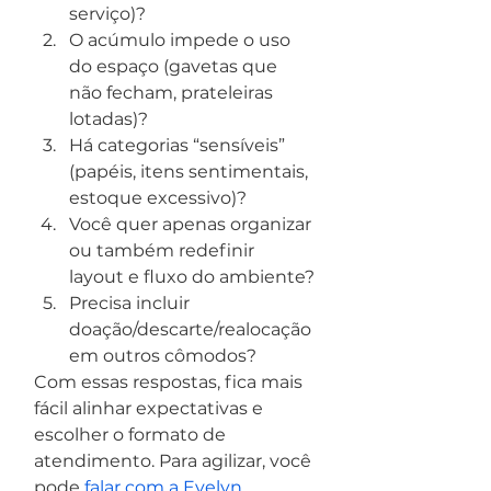
serviço)?
O acúmulo impede o uso 
do espaço (gavetas que 
não fecham, prateleiras 
lotadas)?
Há categorias “sensíveis” 
(papéis, itens sentimentais, 
estoque excessivo)?
Você quer apenas organizar 
ou também redefinir 
layout e fluxo do ambiente?
Precisa incluir 
doação/descarte/realocação 
em outros cômodos?
Com essas respostas, fica mais 
fácil alinhar expectativas e 
escolher o formato de 
atendimento. Para agilizar, você 
pode 
falar com a Evelyn 