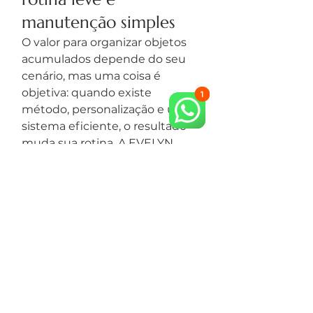
manutenção simples
O valor para organizar objetos 
acumulados depende do seu 
cenário, mas uma coisa é 
objetiva: quando existe 
método, personalização e um 
sistema eficiente, o resultado 
muda sua rotina. A EVELYN 
ORGANIZER é referência em 
organização funcional e 
transformação real de espaços, 
com atendimento próximo e 
soluções que se mantêm no 
dia a dia.
Se você quer parar de “apagar 
incêndios” e finalmente viver 
em uma casa que funciona, o 