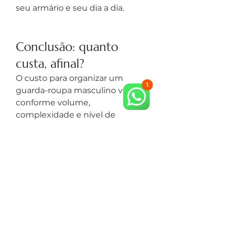
seu armário e seu dia a dia.
Conclusão: quanto 
custa, afinal?
O custo para organizar um 
guarda-roupa masculino varia 
conforme volume, 
complexidade e nível de 
personalização. O mais 
importante é garantir que o 
investimento gere um sistema 
prático, que você consiga 
manter sem esforço e que 
realmente melhore sua rotina.
Se você quer a solução mais 
eficiente, funcional e com 