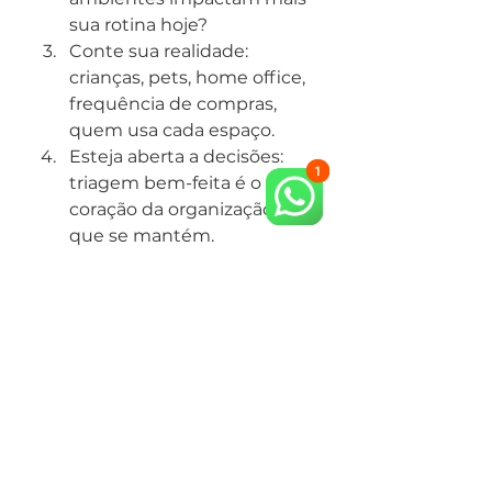
sua rotina hoje?
Conte sua realidade: 
crianças, pets, home office, 
frequência de compras, 
quem usa cada espaço.
Esteja aberta a decisões: 
triagem bem-feita é o 
coração da organização 
que se mantém.
Com isso, a organização deixa 
de ser um evento e vira um 
sistema que devolve tempo 
para o que importa.
Conclusão
O custo da organização para 
reduzir tempo em tarefas 