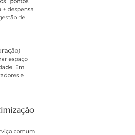
 os “pontos 
ha + despensa 
 gestão de 
uração)
har espaço 
rdade. Em 
adores e 
imização 
erviço comum 