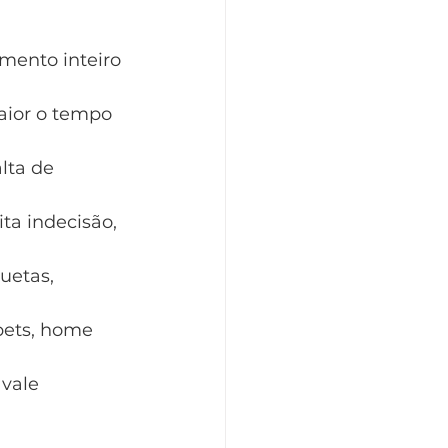
ento inteiro 
aior o tempo 
lta de 
a indecisão, 
uetas, 
 pets, home 
vale 