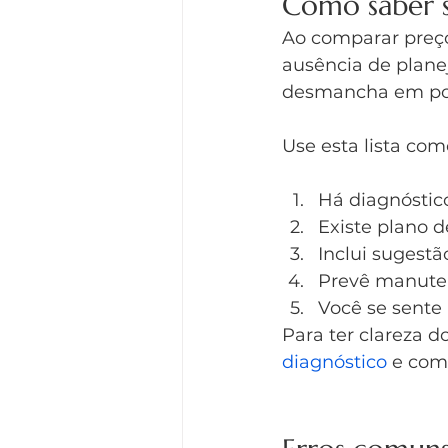
Como saber s
Ao comparar preço
ausência de plane
desmancha em po
Use esta lista com
Há diagnóstico
Existe plano d
Inclui sugest
Prevê manuten
Você se sente
Para ter clareza do
diagnóstico
 e com