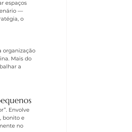
ar espaços 
enário — 
atégia, o 
 organização 
ina. Mais do 
balhar a 
 pequenos
r”. Envolve 
 bonito e 
amente no 