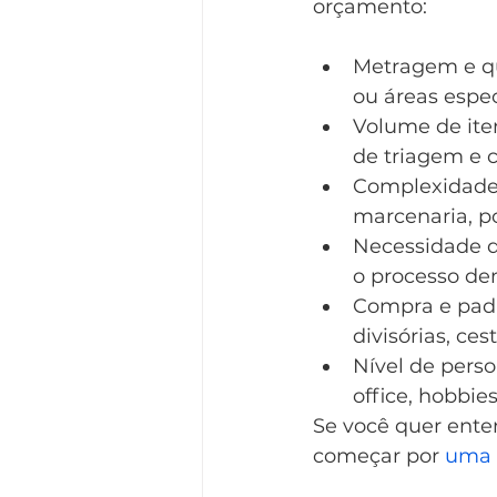
orçamento:
Metragem e q
ou áreas espec
Volume de ite
de triagem e c
Complexidade d
marcenaria, p
Necessidade d
o processo d
Compra e padro
divisórias, ce
Nível de perso
office, hobbies
Se você quer enten
começar por 
uma 