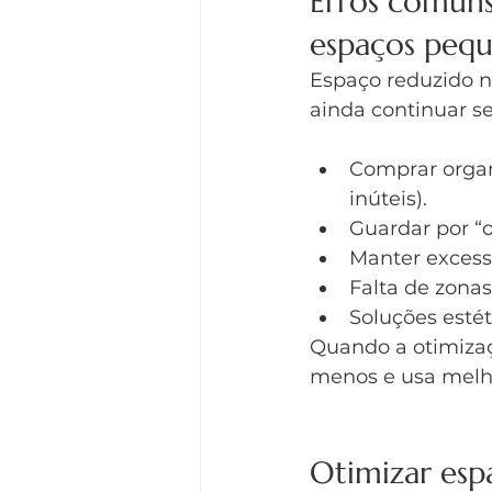
Erros comuns
espaços peq
Espaço reduzido n
ainda continuar s
Comprar organ
inúteis).
Guardar por “
Manter excesso
Falta de zonas
Soluções esté
Quando a otimizaç
menos e usa melho
Otimizar esp