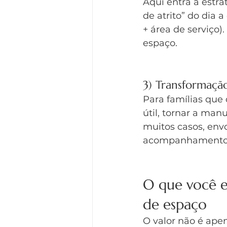
Aqui entra a estra
de atrito” do dia 
+ área de serviço)
espaço.
3) Transformaçã
Para famílias que 
útil, tornar a man
muitos casos, en
acompanhamento 
O que você 
de espaço
O valor não é ape