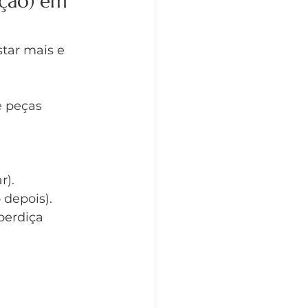
ção) em 
tar mais e 
 peças 
r).
 depois).
erdiça 