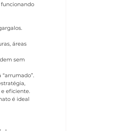
 funcionando 
gargalos.
ras, áreas 
ordem sem 
á “arrumado”.
tratégia, 
 eficiente. 
ato é ideal 