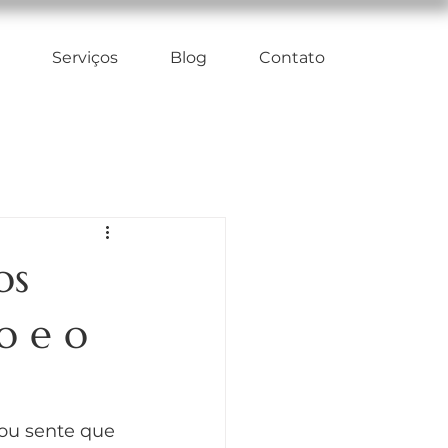
Serviços
Blog
Contato
os
o e o
u sente que 