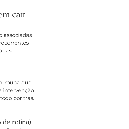
em cair 
o associadas 
recorrentes 
rias.
da-roupa que 
e intervenção 
odo por trás.
 de rotina)