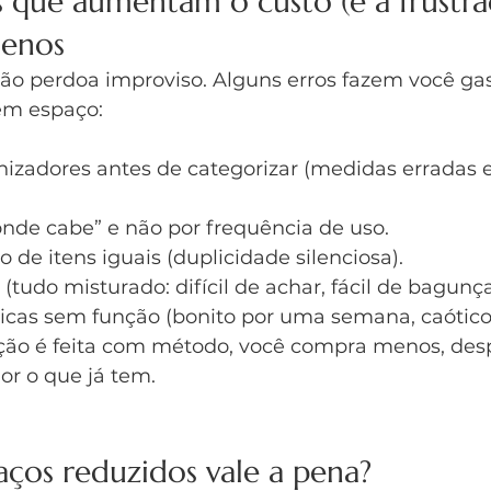
 que aumentam o custo (e a frustra
uenos
ão perdoa improviso. Alguns erros fazem você gas
em espaço:
izadores antes de categorizar (medidas erradas e
onde cabe” e não por frequência de uso.
 de itens iguais (duplicidade silenciosa).
 (tudo misturado: difícil de achar, fácil de bagunça
ticas sem função (bonito por uma semana, caótico
ão é feita com método, você compra menos, desp
r o que já tem.
aços reduzidos vale a pena?