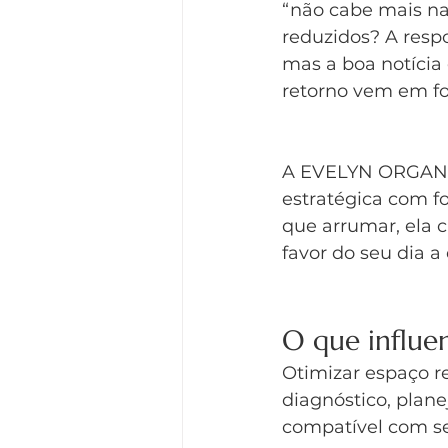
“não cabe mais nad
reduzidos? A resp
mas a boa notícia 
retorno vem em fo
A EVELYN ORGANIZ
estratégica com fo
que arrumar, ela 
favor do seu dia a 
O que influe
Otimizar espaço re
diagnóstico, plan
compatível com se