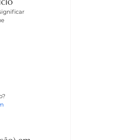
ício
gnificar 
e 
o?
m 