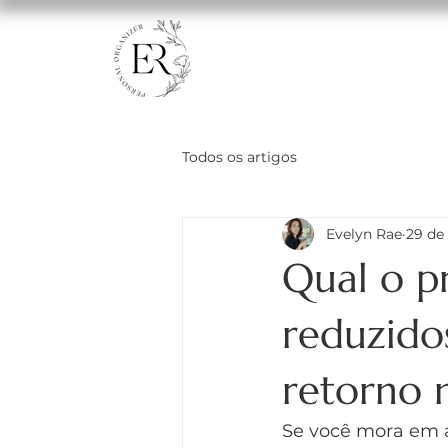
Todos os artigos
Evelyn Rae
29 de 
Qual o p
reduzido
retorno n
Se você mora em 