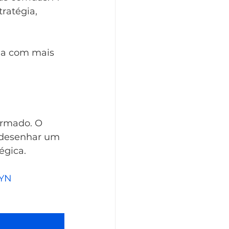
ratégia, 
na com mais 
ormado. O 
e desenhar um 
égica.
YN 