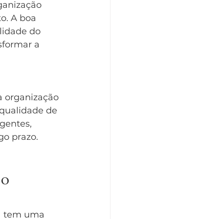
ganização 
o. A boa 
lidade do 
sformar a 
 organização 
 qualidade de 
gentes, 
go prazo.
 o 
sa tem uma 