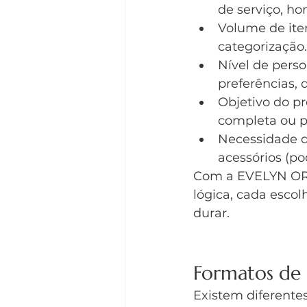
de serviço, ho
Volume de ite
categorização.
Nível de perso
preferências, d
Objetivo do pr
completa ou 
Necessidade de
acessórios (p
Com a EVELYN ORGA
lógica, cada escol
durar.
Formatos de 
Existem diferente