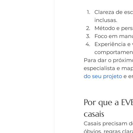
Clareza de esc
inclusas.
Método e perso
Foco em manut
Experiência e 
comportament
Para dar o próxim
especialista e ma
do seu projeto
 e e
Por que a EV
casais
Casais precisam d
óbvios, regras cl