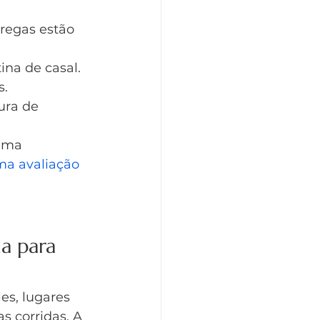
regas estão 
ina de casal.
s.
ura de 
uma 
uma avaliação 
a para 
es, lugares 
 corridas. A 