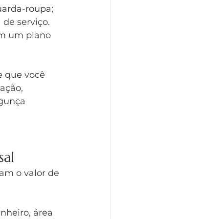
uarda-roupa; 
de serviço. 
com um plano 
e que você 
ação, 
agunça 
sal
am o valor de 
heiro, área 