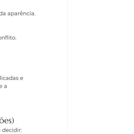
da aparência. 
nflito.
icadas e 
 a 
ões)
 decidir: