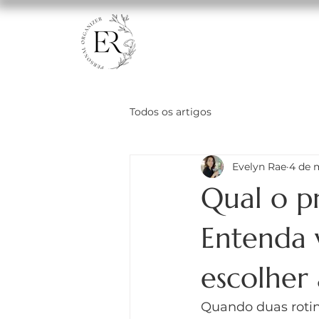
Todos os artigos
Evelyn Rae
4 de 
Qual o p
Entenda 
escolher
Quando duas rotin