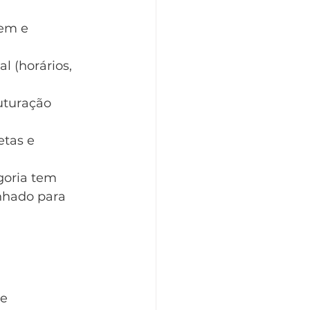
em e 
l (horários, 
uturação 
tas e 
oria tem 
enhado para 
e 