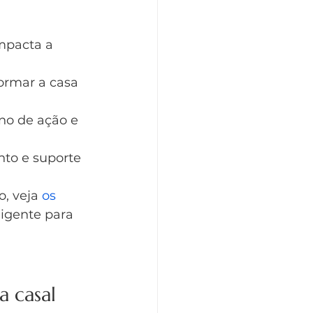
mpacta a 
ormar a casa 
no de ação e 
to e suporte 
, veja 
os 
igente para 
 casal 