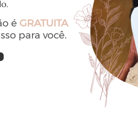
do.
ão é
GRATUITA
so para você.