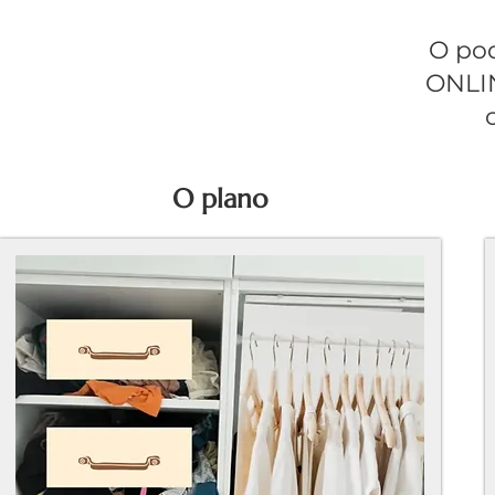
O po
ONLIN
O plano