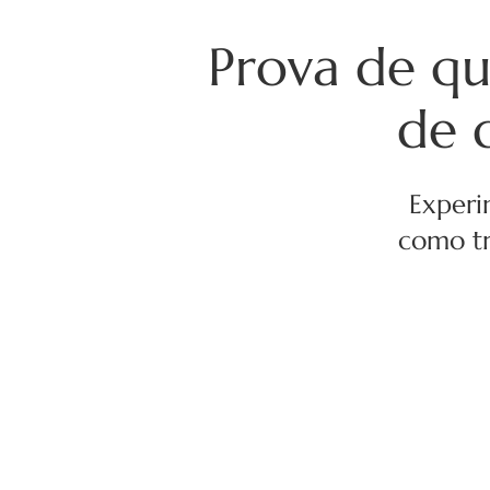
Prova de q
de d
Experi
como tr