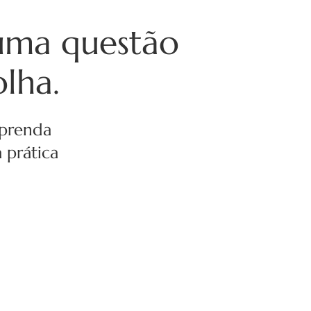
uma questão
olha.
Aprenda
 prática