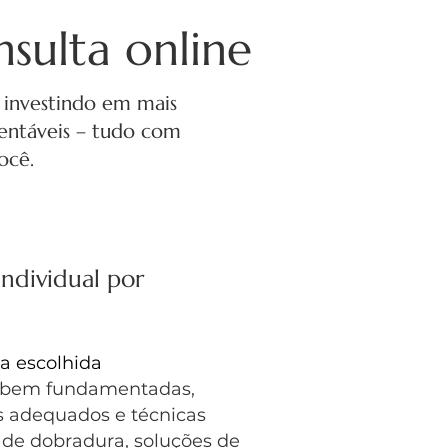
sulta online
 investindo em mais
ntáveis ​​– tudo com
ocê.
individual por
ea escolhida
s bem fundamentadas,
s adequados e técnicas
de dobradura, soluções de